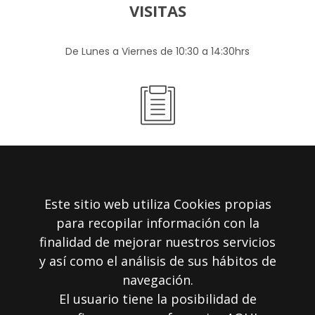
VISITAS
De Lunes a Viernes de 10:30 a 14:30hrs
RESERVA
Tel:
0034 971 54 73 05
Este sitio web utiliza Cookies propias
Email:
info@vinopecat.com
para recopilar información con la
finalidad de mejorar nuestros servicios
y así como el análisis de sus hábitos de
navegación.
El usuario tiene la posibilidad de
REDES SOCIALES