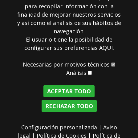
para recopilar información con la
finalidad de mejorar nuestros servicios
REDES SOCIALES
y así como el análisis de sus hábitos de
navegación.
El usuario tiene la posibilidad de
configurar sus preferencias
AQUI
.
Necesarias por motivos técnicos
Análisis
ACEPTAR TODO
RECHAZAR TODO
Aviso legal
|
Política de Cookies
|
Política de privacidad
Configuración personalizada
|
Aviso
legal
|
Política de Cookies
|
Política de